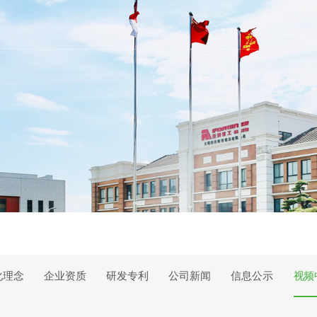
化理念
企业资质
研发专利
公司新闻
信息公示
视频