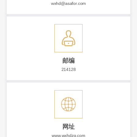
wxhd@asafor.com
邮编
214128
网址
www.wxhdzg.com